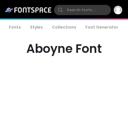
Fonts
Styles
Collections
Font Generator
Aboyne Font