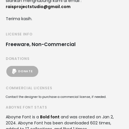
silahkan menghubungi kami di email :
raisprojectstudio@gmail.com
Terima kasih.
LICENSE INFO
Freeware, Non-Commercial
DONATIONS
DONATE
COMMERCIAL LICENSES
Contact the designer to purchase a commercial license, if needed.
ABOYNE FONT STATS
Aboyne Font is a
Bold font
and was created on
Jan 2,
2024
. Aboyne Font has been downloaded 602 times,
added to 17 collections, and liked 1 times.