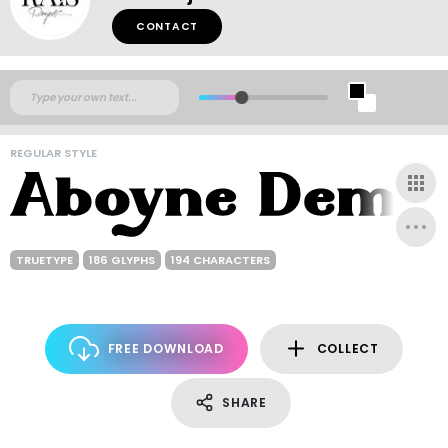
CONTACT
REGULAR STYLE
TRUETYPE
186 GLYPHS
194 CHARACTERS
FREE DOWNLOAD
COLLECT
SHARE