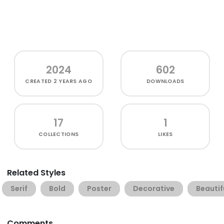
2024
602
CREATED
2 YEARS AGO
DOWNLOADS
17
1
COLLECTIONS
LIKES
Related Styles
Serif
Bold
Poster
Decorative
Beautif
Comments