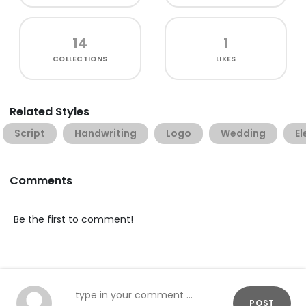
14
1
COLLECTIONS
LIKES
Related Styles
Script
Handwriting
Logo
Wedding
El
Comments
Be the first to comment!
POST