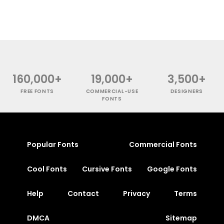
160,000+
19,000+
3,500+
FREE FONTS
COMMERCIAL-USE
DESIGNERS
FONTS
Popular Fonts
Commercial Fonts
Cool Fonts
Cursive Fonts
Google Fonts
Help
Contact
Privacy
Terms
DMCA
Sitemap