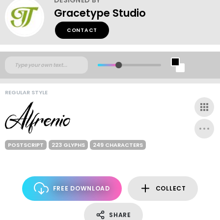
Gracetype Studio
CONTACT
REGULAR STYLE
POSTSCRIPT
223 GLYPHS
249 CHARACTERS
FREE DOWNLOAD
COLLECT
SHARE