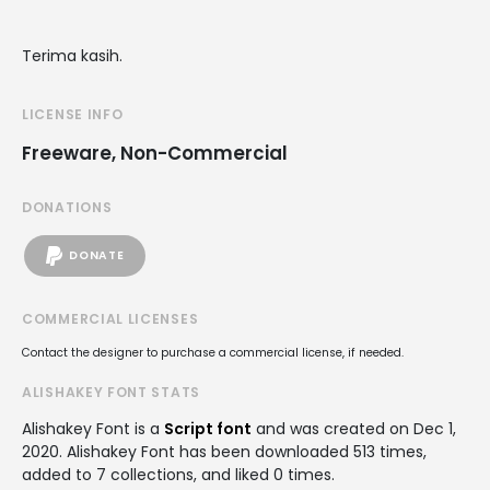
Terima kasih.
LICENSE INFO
Freeware, Non-Commercial
DONATIONS
DONATE
COMMERCIAL LICENSES
Contact the designer to purchase a commercial license, if needed.
ALISHAKEY FONT STATS
Alishakey Font is a
Script font
and was created on
Dec 1,
2020
. Alishakey Font has been downloaded 513 times,
added to 7 collections, and liked 0 times.