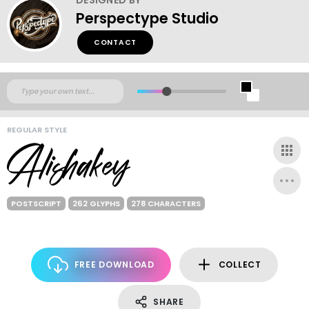
Perspectype Studio
CONTACT
REGULAR STYLE
POSTSCRIPT
262 GLYPHS
278 CHARACTERS
FREE DOWNLOAD
COLLECT
SHARE