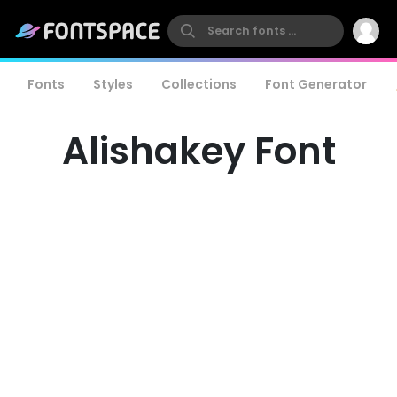
Fonts
Styles
Collections
Font Generator
Alishakey Font