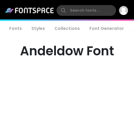
Fonts
Styles
Collections
Font Generator
Andeldow Font