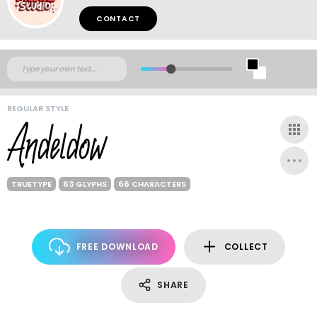
CONTACT
REGULAR STYLE
TRUETYPE
63 GLYPHS
66 CHARACTERS
FREE DOWNLOAD
COLLECT
SHARE