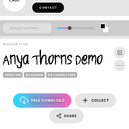
CONTACT
REGULAR STYLE
TRUETYPE
53 GLYPHS
114 CHARACTERS
FREE DOWNLOAD
COLLECT
SHARE