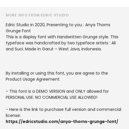
MORE INFO FROM EDRIC STUDIO
Edric Studio in 2020, Presenting to you : Anya Thorns
Grunge Font
This is a display font with Handwritten Grunge style. This
typeface was handcrafted by two typeface artists : Ali
and Suci. Made in Garut – West Java, Indonesia.
By installing or using this font, you are agree to the
Product Usage Agreement:
- This font is a DEMO VERSION and ONLY allowed for
PERSONAL USE. NO COMMERCIAL USE ALLOWED!
- Here is the link to purchase full version and commercial
license:
https://edricstudio.com/anya-thorns-grunge-font/