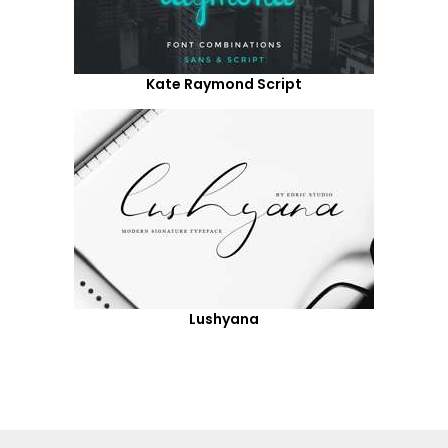
Kate Raymond Script
Lushyana