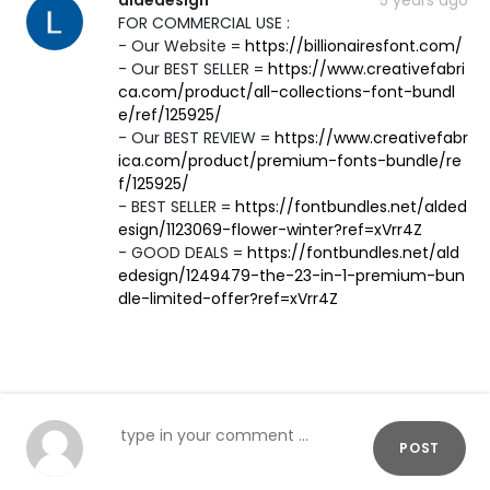
FOR COMMERCIAL USE :
- Our Website =
https://billionairesfont.com/
- Our BEST SELLER =
https://www.creativefabri
ca.com/product/all-collections-font-bundl
e/ref/125925/
- Our BEST REVIEW =
https://www.creativefabr
ica.com/product/premium-fonts-bundle/re
f/125925/
- BEST SELLER =
https://fontbundles.net/alded
esign/1123069-flower-winter?ref=xVrr4Z
- GOOD DEALS =
https://fontbundles.net/ald
edesign/1249479-the-23-in-1-premium-bun
dle-limited-offer?ref=xVrr4Z
POST