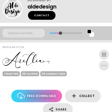
aldedesign
CONTACT
REGULAR STYLE
TRUETYPE
56 GLYPHS
59 CHARACTERS
FREE DOWNLOAD
COLLECT
SHARE