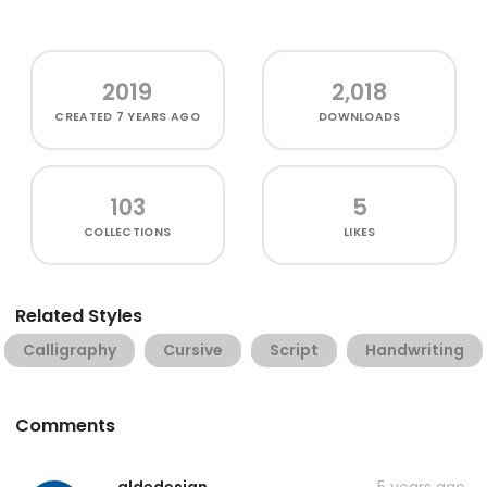
2019
2,018
CREATED
7 YEARS AGO
DOWNLOADS
103
5
COLLECTIONS
LIKES
Related Styles
Calligraphy
Cursive
Script
Handwriting
Comments
aldedesign
5 years ago