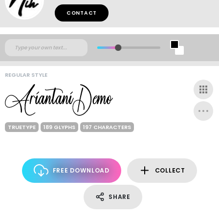
CONTACT
REGULAR STYLE
TRUETYPE
189 GLYPHS
197 CHARACTERS
FREE DOWNLOAD
COLLECT
SHARE