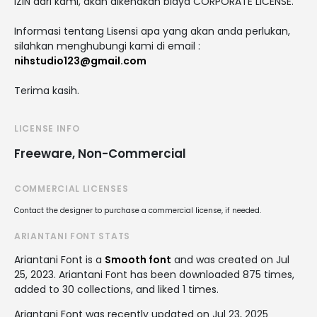
IZIN dari kami, akan dikenakan biaya CORPORATE LICENSE.
Informasi tentang Lisensi apa yang akan anda perlukan,
silahkan menghubungi kami di email :
nihstudio123@gmail.com
Terima kasih.
LICENSE INFO
Freeware, Non-Commercial
COMMERCIAL LICENSES
Contact the designer to purchase a commercial license, if needed.
ARIANTANI FONT STATS
Ariantani Font is a
Smooth font
and was created on
Jul
25, 2023
. Ariantani Font has been downloaded 875 times,
added to 30 collections, and liked 1 times.
Ariantani Font was recently updated on Jul 23, 2025