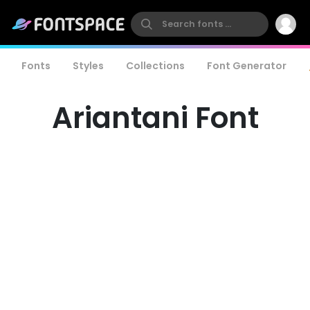
Fonts
Styles
Collections
Font Generator
Ariantani Font