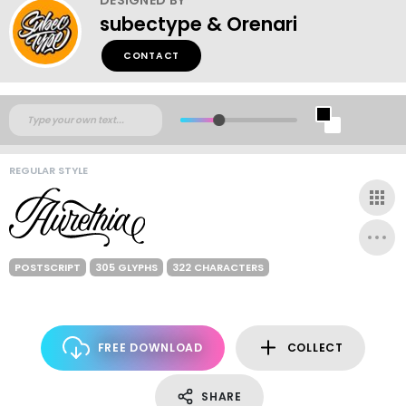
subectype & Orenari
CONTACT
REGULAR STYLE
POSTSCRIPT
305 GLYPHS
322 CHARACTERS
FREE DOWNLOAD
COLLECT
SHARE