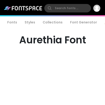
Fonts
Styles
Collections
Font Generator
Aurethia Font