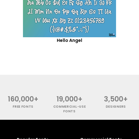
Hello Angel
160,000+
19,000+
3,500+
FREE FONTS
COMMERCIAL-USE
DESIGNERS
FONTS