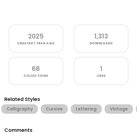
2025
1,313
CREATED
1 YEAR AGO
DOWNLOADS
68
1
COLLECTIONS
LIKES
Related Styles
Calligraphy
Cursive
Lettering
Vintage
Comments