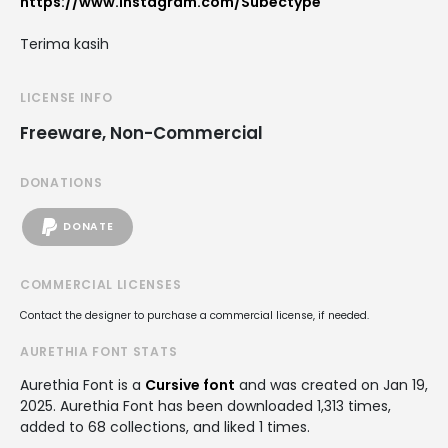
https://www.instagram.com/Subectype
Terima kasih
LICENSE INFO
Freeware, Non-Commercial
DONATIONS
DONATE
COMMERCIAL LICENSES
Contact the designer to purchase a commercial license, if needed.
AURETHIA FONT STATS
Aurethia Font is a
Cursive font
and was created on
Jan 19,
2025
. Aurethia Font has been downloaded 1,313 times,
added to 68 collections, and liked 1 times.