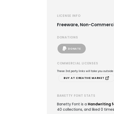
LICENSE INFO
Freeware, Non-Commerci
DONATIONS
DONATE
COMMERCIAL LICENSES
These 3rd party links will take you outsid
BUY AT CREATIVE MARKET
BANETTY FONT STATS
Banetty Font is a
Handwriting f
40 collections, and liked 0 times