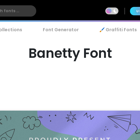
U
ollections
Font Generator
🖌️ Graffiti Fonts
Banetty Font