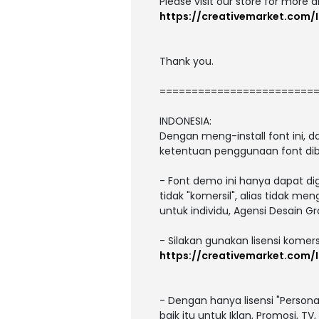
Please visit our store for more 
https://creativemarket.com/I
Thank you.
========================
INDONESIA:
Dengan meng-install font ini,
ketentuan penggunaan font dib
- Font demo ini hanya dapat di
tidak "komersil", alias tidak m
untuk individu, Agensi Desain Gr
- Silakan gunakan lisensi komers
https://creativemarket.com/I
- Dengan hanya lisensi "Person
baik itu untuk Iklan, Promosi, T