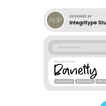
DESIGNED BY
Integritype St
REGULAR STYLE
POSTSCRIPT
230 GLYPHS
246 C