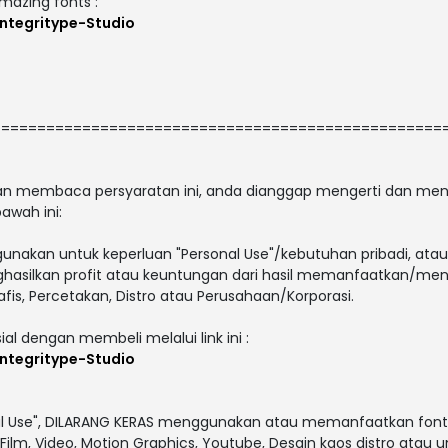
amazing fonts :
ntegritype-Studio
==================================================
 dan membaca persyaratan ini, anda dianggap mengerti dan men
awah ini:
gunakan untuk keperluan "Personal Use"/kebutuhan pribadi, atau
enghasilkan profit atau keuntungan dari hasil memanfaatkan/men
afis, Percetakan, Distro atau Perusahaan/Korporasi.
ial dengan membeli melalui link ini :
ntegritype-Studio
al Use", DILARANG KERAS menggunakan atau memanfaatkan font i
V, Film, Video, Motion Graphics, Youtube, Desain kaos distro atau 