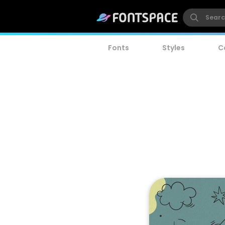
Fonts
Styles
C