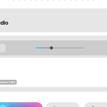
udio
HARACTERS