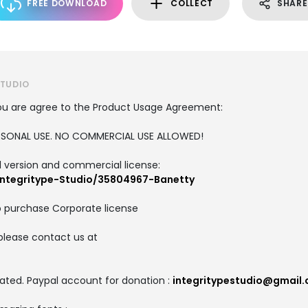
FREE DOWNLOAD
COLLECT
SHARE
STUDIO
, you are agree to the Product Usage Agreement:
PERSONAL USE. NO COMMERCIAL USE ALLOWED!
ull version and commercial license:
Integritype-Studio/35804967-Banetty
o purchase Corporate license
please contact us at
m
ated. Paypal account for donation :
integritypestudio@gmail