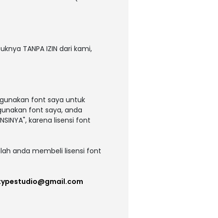
uknya TANPA IZIN dari kami,
ggunakan font saya untuk
ggunakan font saya, anda
NSINYA", karena lisensi font
lah anda membeli lisensi font
itypestudio@gmail.com