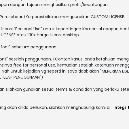
papun dengan tujuan menghasilkan profit/keuntungan.
 Perusahaan/Korporasi silakan menggunakan CUSTOM LICENSE.
lisensi "Personal Use" untuk kepentingan Komersial apapun bent
ICENSE atau 100x Harga lisensi desktop.
i font" sebelum penggunaan
i font" setelah penggunaan. (Contoh kasus: anda ketahuan men
sensinya free for personal use, kemudian setelah ketahuan men
. Nah untuk kejadian yg seperti ini saya tidak akan "MENERIMA LISE
 SETELAH PENGGUNAAN")
an silahkan gunakan sesuai terms & condition yang berlaku sete
yang akan anda perlukan, silahkan menghubungi kami di :
integr