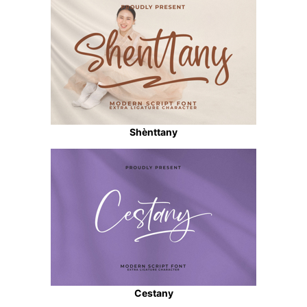
Shènttany
Cestany