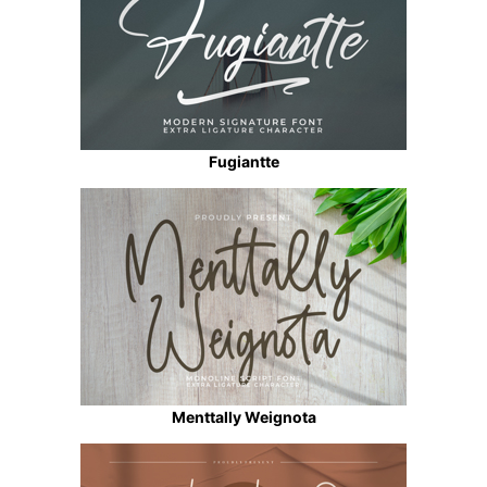
Fugiantte
Menttally Weignota