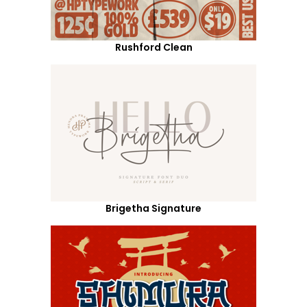
Rushford Clean
Brigetha Signature