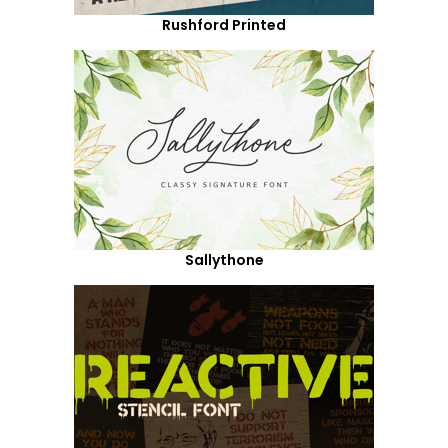
Rushford Printed
Sallythone