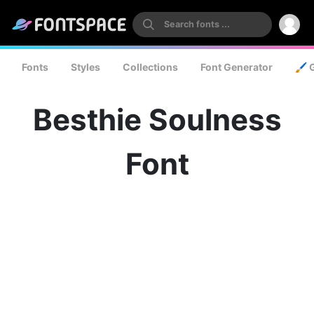
Fonts
Styles
Collections
Font Generator
🖌️ 
Besthie Soulness
Font