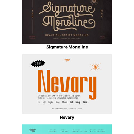
Sigmature Monoline
Nevary