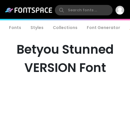
Fonts
Styles
Collections
Font Generator
Betyou Stunned
VERSION Font