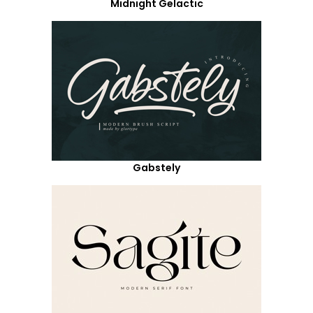
Midnight Gelactic
Gabstely