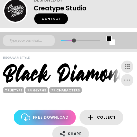
Creatype Studio
CONTACT
REGULAR STYLE
TRUETYPE
74 GLYPHS
77 CHARACTERS
FREE DOWNLOAD
COLLECT
SHARE