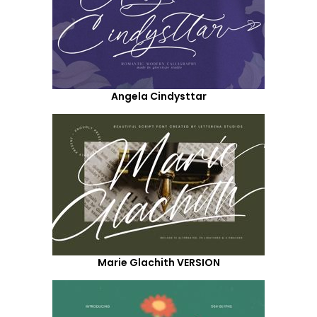
Angela Cindysttar
Marie Glachith VERSION