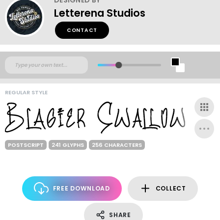
Letterena Studios
CONTACT
REGULAR STYLE
POSTSCRIPT
241 GLYPHS
256 CHARACTERS
FREE DOWNLOAD
COLLECT
SHARE