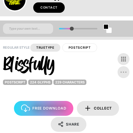
CONTACT
REGULAR STYLE
TRUETYPE
POSTSCRIPT
POSTSCRIPT
224 GLYPHS
229 CHARACTERS
FREE DOWNLOAD
COLLECT
SHARE