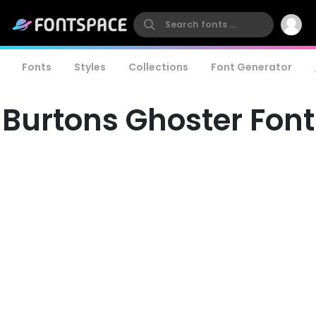
Fonts
Styles
Collections
Font Generator
Burtons Ghoster Font