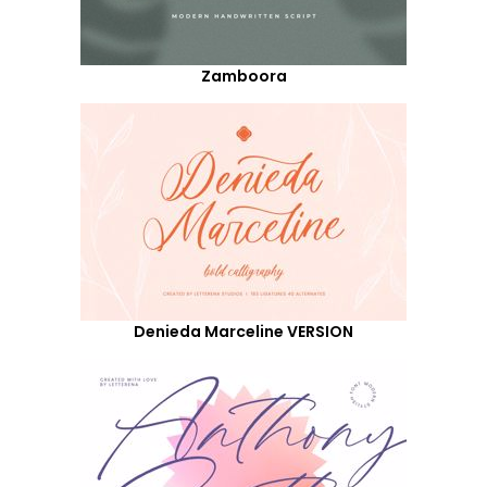
Zamboora
Denieda Marceline VERSION