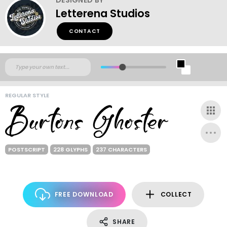
Letterena Studios
CONTACT
REGULAR STYLE
POSTSCRIPT
228 GLYPHS
237 CHARACTERS
FREE DOWNLOAD
COLLECT
SHARE