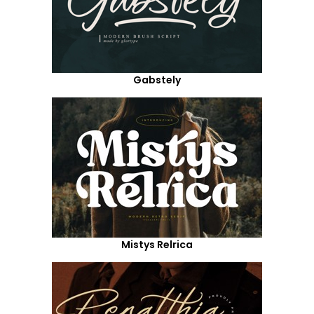
Gabstely
Mistys Relrica