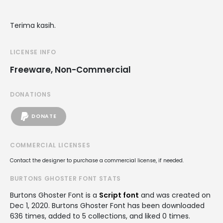
Terima kasih.
LICENSE INFO
Freeware, Non-Commercial
DONATIONS
DONATE
COMMERCIAL LICENSES
Contact the designer to purchase a commercial license, if needed.
BURTONS GHOSTER FONT STATS
Burtons Ghoster Font is a
Script font
and was created on
Dec 1, 2020
. Burtons Ghoster Font has been downloaded
636 times, added to 5 collections, and liked 0 times.