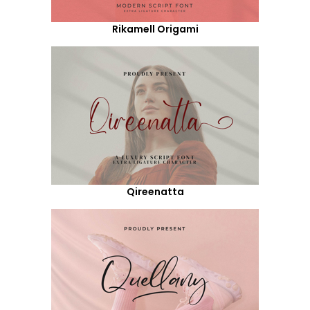
Rikamell Origami
Qireenatta