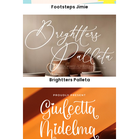
Footsteps Jimie
Brightters Palleta