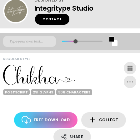
Integritype Studio
CONTACT
REGULAR STYLE
POSTSCRIPT
291 GLYPHS
306 CHARACTERS
FREE DOWNLOAD
COLLECT
SHARE