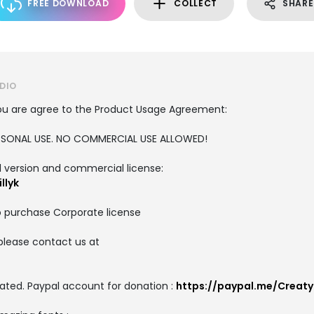
FREE DOWNLOAD
COLLECT
SHARE
DIO
, you are agree to the Product Usage Agreement:
PERSONAL USE. NO COMMERCIAL USE ALLOWED!
ull version and commercial license:
llyk
o purchase Corporate license
please contact us at
ated. Paypal account for donation :
https://paypal.me/Creat