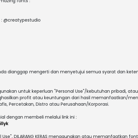
amazing fonts :
e : @creatypestudio
 anda dianggap mengerti dan menyetujui semua syarat dan ket
gunakan untuk keperluan "Personal Use"/kebutuhan pribadi, atau
enghasilkan profit atau keuntungan dari hasil memanfaatkan/men
afis, Percetakan, Distro atau Perusahaan/Korporasi.
ial dengan membeli melalui link ini :
llyk
al Use", DILARANG KERAS menggunakan atau memanfaatkan font i