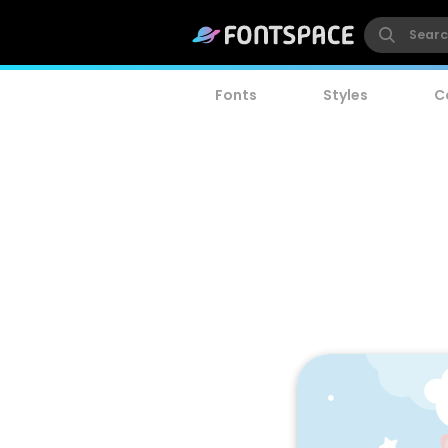
Fonts
Styles
C