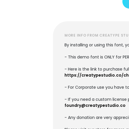
MORE INFO FROM CREATYPE STU
By installing or using this font
- This demo font is ONLY for 
- Here is the link to purchase f
https://creatypestudio.co/chi
- For Corporate use you have t
- If you need a custom license 
foundry@creatypestudio.co
- Any donation are very appreci