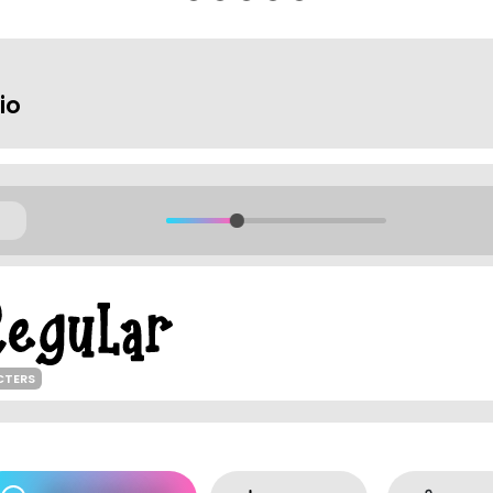
io
CTERS