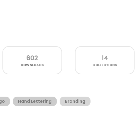
602
14
DOWNLOADS
COLLECTIONS
go
Hand Lettering
Branding