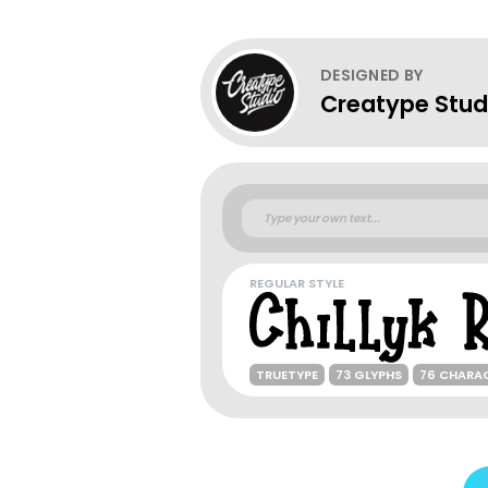
DESIGNED BY
Creatype Stud
REGULAR STYLE
TRUETYPE
73 GLYPHS
76 CHARA