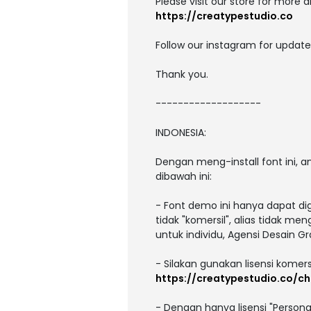
Please visit our store for more 
https://creatypestudio.co
Follow our instagram for updat
Thank you.
-------------------
INDONESIA:
Dengan meng-install font ini,
dibawah ini:
- Font demo ini hanya dapat di
tidak "komersil", alias tidak m
untuk individu, Agensi Desain Gr
- Silakan gunakan lisensi komers
https://creatypestudio.co/chi
- Dengan hanya lisensi "Person