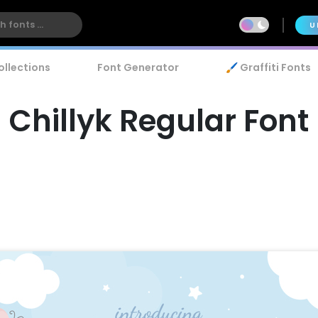
U
ollections
Font Generator
🖌️ Graffiti Fonts
Chillyk Regular Font