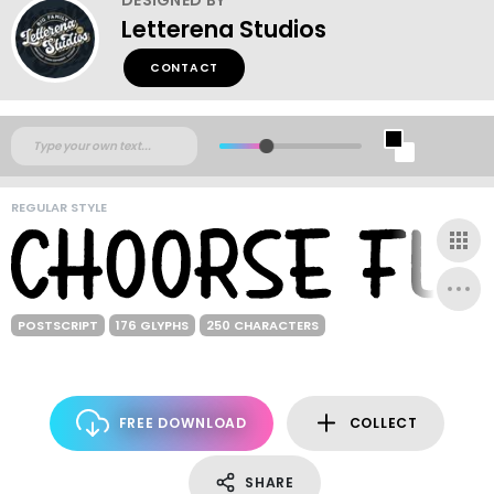
Letterena Studios
CONTACT
REGULAR STYLE
POSTSCRIPT
176 GLYPHS
250 CHARACTERS
FREE DOWNLOAD
COLLECT
SHARE