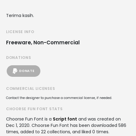
Terima kasih.
LICENSE INFO
Freeware, Non-Commercial
DONATIONS
DONATE
COMMERCIAL LICENSES
Contact the designer to purchase a commercial license, if needed.
CHOORSE FUN FONT STATS
Choorse Fun Font is a
Script font
and was created on
Dec 1, 2020
. Choorse Fun Font has been downloaded 586
times, added to 22 collections, and liked 0 times.