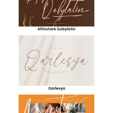
Alfinstare Qobylatin
Qarlesya