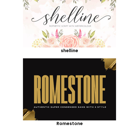
shelline
Romestone