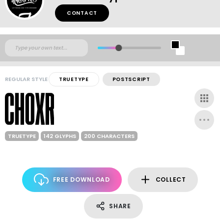
CONTACT
REGULAR STYLE
TRUETYPE
POSTSCRIPT
TRUETYPE
142 GLYPHS
200 CHARACTERS
FREE DOWNLOAD
COLLECT
SHARE