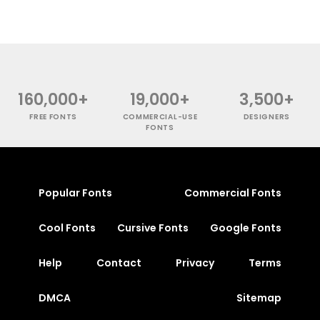
160,000+
19,000+
3,500+
FREE FONTS
COMMERCIAL-USE
DESIGNERS
FONTS
Popular Fonts
Commercial Fonts
Cool Fonts
Cursive Fonts
Google Fonts
Help
Contact
Privacy
Terms
DMCA
Sitemap