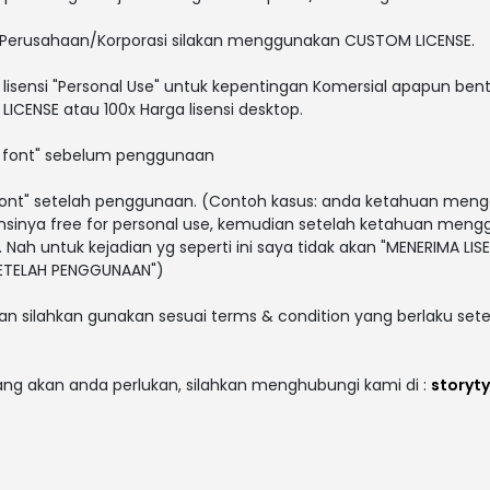
 Perusahaan/Korporasi silakan menggunakan CUSTOM LICENSE.
lisensi "Personal Use" untuk kepentingan Komersial apapun bent
ICENSE atau 100x Harga lisensi desktop.
i font" sebelum penggunaan
i font" setelah penggunaan. (Contoh kasus: anda ketahuan men
sensinya free for personal use, kemudian setelah ketahuan men
. Nah untuk kejadian yg seperti ini saya tidak akan "MENERIMA LISE
 SETELAH PENGGUNAAN")
an silahkan gunakan sesuai terms & condition yang berlaku sete
yang akan anda perlukan, silahkan menghubungi kami di :
storyt