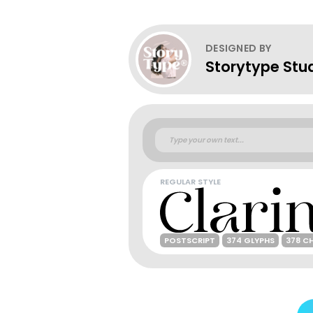
DESIGNED BY
Storytype Stu
REGULAR STYLE
POSTSCRIPT
374 GLYPHS
378 C