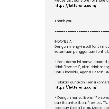
Please visit our store for more 
https://letterena.com/
Thank you.
========================
INDONESIA:
Dengan meng-install font ini,
ketentuan penggunaan font dib
- Font demo ini hanya dapat di
tidak "komersil", alias tidak m
untuk individu, Agensi Desain Gr
- Silakan gunakan lisensi komers
https://letterena.com/
- Dengan hanya lisensi "Person
baik itu untuk Iklan, Promosi, T
ataupun Digital) atau Media a