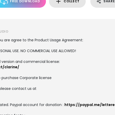
FREE DOWNLOAD
COLLECT
SHARE
UDIO
, you are agree to the Product Usage Agreement:
PERSONAL USE. NO COMMERCIAL USE ALLOWED!
ull version and commercial license:
t/clarine/
o purchase Corporate license
please contact us at
ated. Paypal account for donation :
https://paypal.me/letter