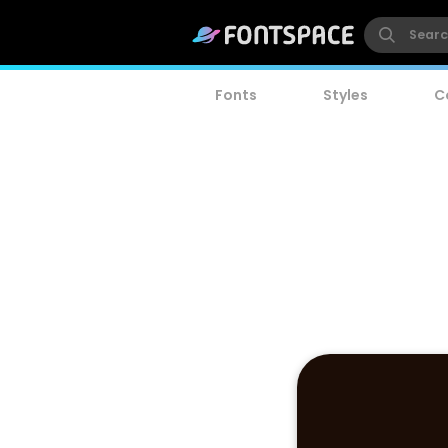
Fonts
Styles
C