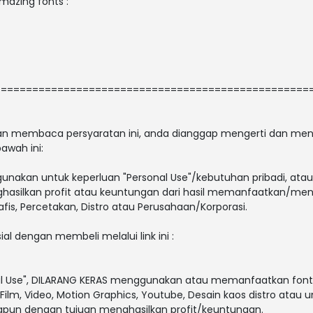
amazing fonts :
==================================================
 dan membaca persyaratan ini, anda dianggap mengerti dan men
awah ini:
gunakan untuk keperluan "Personal Use"/kebutuhan pribadi, atau
enghasilkan profit atau keuntungan dari hasil memanfaatkan/men
afis, Percetakan, Distro atau Perusahaan/Korporasi.
ial dengan membeli melalui link ini :
al Use", DILARANG KERAS menggunakan atau memanfaatkan font i
V, Film, Video, Motion Graphics, Youtube, Desain kaos distro atau 
papun dengan tujuan menghasilkan profit/keuntungan.