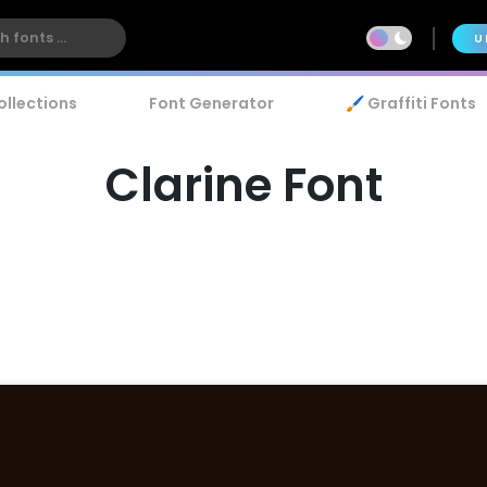
U
ollections
Font Generator
🖌️ Graffiti Fonts
Clarine Font