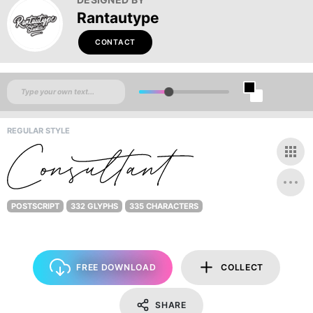
Rantautype
CONTACT
REGULAR STYLE
POSTSCRIPT
332 GLYPHS
335 CHARACTERS
FREE DOWNLOAD
COLLECT
SHARE