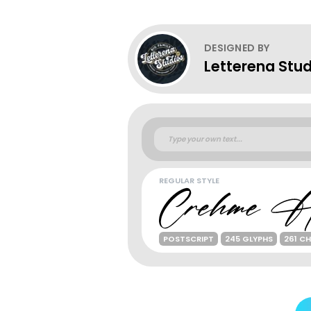
DESIGNED BY
Letterena Stud
REGULAR STYLE
POSTSCRIPT
245 GLYPHS
261 C