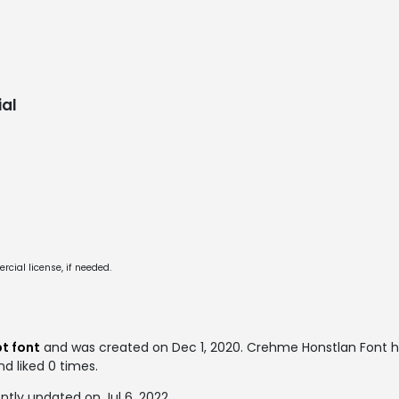
al
cial license, if needed.
pt font
and was created on
Dec 1, 2020
. Crehme Honstlan Font 
nd liked 0 times.
tly updated on Jul 6, 2022