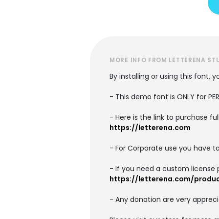
MORE INFO FROM LETTERENA ST
By installing or using this font
- This demo font is ONLY for 
- Here is the link to purchase f
https://letterena.com
- For Corporate use you have t
- If you need a custom license 
https://letterena.com/produ
- Any donation are very appreci