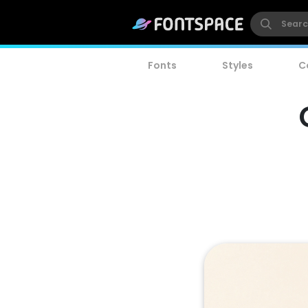
Fonts
Styles
C