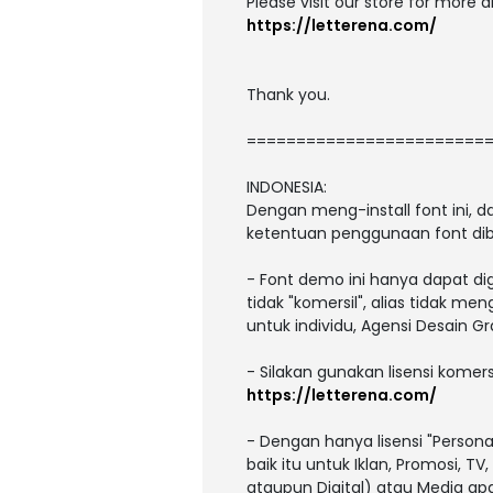
Please visit our store for more 
https://letterena.com/
Thank you.
========================
INDONESIA:
Dengan meng-install font ini,
ketentuan penggunaan font dib
- Font demo ini hanya dapat di
tidak "komersil", alias tidak m
untuk individu, Agensi Desain Gr
- Silakan gunakan lisensi komers
https://letterena.com/
- Dengan hanya lisensi "Person
baik itu untuk Iklan, Promosi, T
ataupun Digital) atau Media a