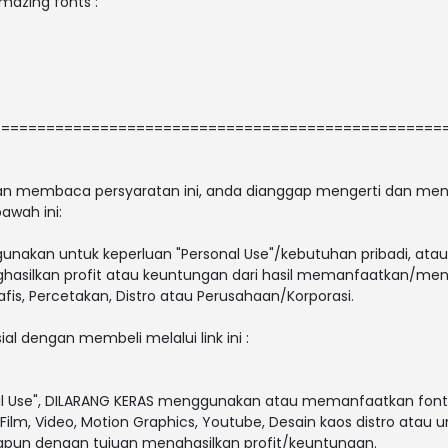
amazing fonts :
==================================================
 dan membaca persyaratan ini, anda dianggap mengerti dan men
awah ini:
gunakan untuk keperluan "Personal Use"/kebutuhan pribadi, atau
enghasilkan profit atau keuntungan dari hasil memanfaatkan/men
afis, Percetakan, Distro atau Perusahaan/Korporasi.
ial dengan membeli melalui link ini :
al Use", DILARANG KERAS menggunakan atau memanfaatkan font i
V, Film, Video, Motion Graphics, Youtube, Desain kaos distro atau 
papun dengan tujuan menghasilkan profit/keuntungan.