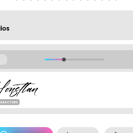
ios
HARACTERS