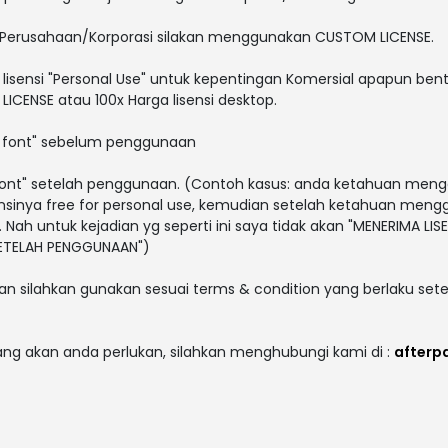
 Perusahaan/Korporasi silakan menggunakan CUSTOM LICENSE.
lisensi "Personal Use" untuk kepentingan Komersial apapun bent
ICENSE atau 100x Harga lisensi desktop.
i font" sebelum penggunaan
i font" setelah penggunaan. (Contoh kasus: anda ketahuan men
sensinya free for personal use, kemudian setelah ketahuan men
. Nah untuk kejadian yg seperti ini saya tidak akan "MENERIMA LISE
 SETELAH PENGGUNAAN")
an silahkan gunakan sesuai terms & condition yang berlaku sete
yang akan anda perlukan, silahkan menghubungi kami di :
afterp