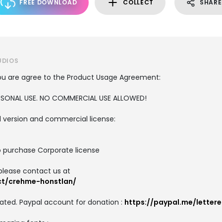
FREE DOWNLOAD
COLLECT
SHARE
UDIOS
, you are agree to the Product Usage Agreement:
PERSONAL USE. NO COMMERCIAL USE ALLOWED!
ull version and commercial license:
o purchase Corporate license
please contact us at
ct/crehme-honstlan/
ated. Paypal account for donation :
https://paypal.me/letter