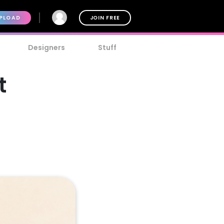
PLOAD
JOIN FREE
Designers
Stuff
t