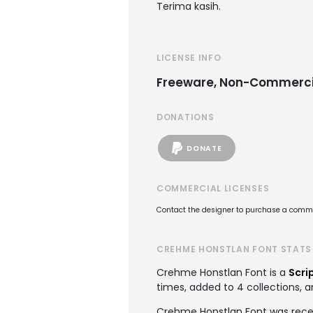
Terima kasih.
LICENSE INFO
Freeware, Non-Commerci
DONATIONS
DONATE
COMMERCIAL LICENSES
Contact the designer to purchase a commer
CREHME HONSTLAN FONT STATS
Crehme Honstlan Font is a
Scri
times, added to 4 collections, a
Crehme Honstlan Font was recen