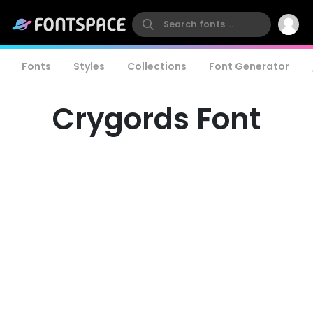
Fonts
Styles
Collections
Font Generator
Crygords Font