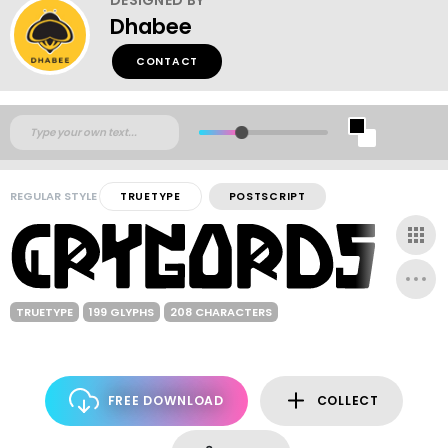
Dhabee
CONTACT
REGULAR STYLE
TRUETYPE
POSTSCRIPT
TRUETYPE
199 GLYPHS
208 CHARACTERS
FREE DOWNLOAD
COLLECT