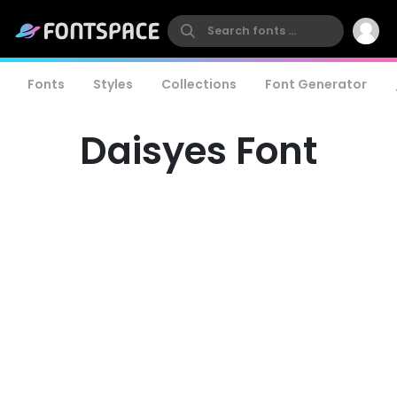
Fonts
Styles
Collections
Font Generator
Daisyes Font