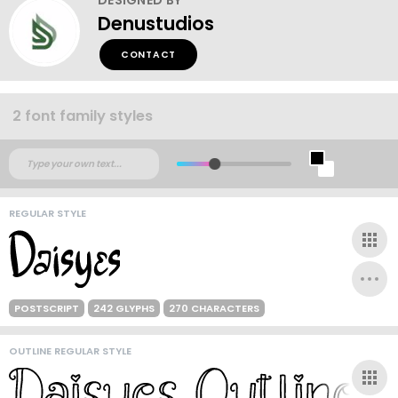
Denustudios
CONTACT
2 font family styles
REGULAR STYLE
POSTSCRIPT
242 GLYPHS
270 CHARACTERS
OUTLINE REGULAR STYLE