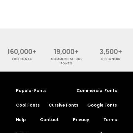
160,000+
19,000+
3,500+
FREE FONTS
COMMERCIAL-USE
DESIGNERS
FONTS
Popular Fonts
Commercial Fonts
Cool Fonts
Cursive Fonts
Google Fonts
Help
Contact
Privacy
Terms