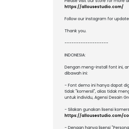
Please visit our store for more 
https://allousestudio.com/
Follow our instagram for update
Thank you.
-------------------
INDONESIA:
Dengan meng-install font ini,
dibawah ini:
- Font demo ini hanya dapat di
tidak "komersil", alias tidak m
untuk individu, Agensi Desain Gr
- Silakan gunakan lisensi komers
https://allousestudio.com/c
- Dengan hanya lisensi "Person