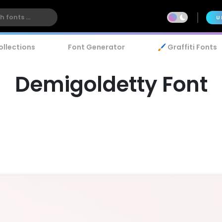
U
ollections
Font Generator
🖌️ Graffiti Fonts
Demigoldetty Font