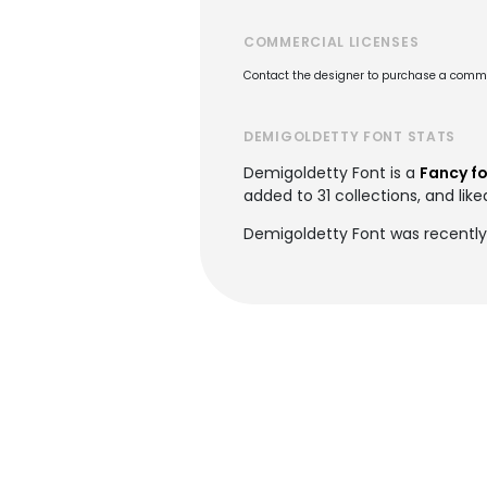
COMMERCIAL LICENSES
Contact the designer to purchase a commer
DEMIGOLDETTY FONT STATS
Demigoldetty Font is a
Fancy f
added to 31 collections, and like
Demigoldetty Font was recently