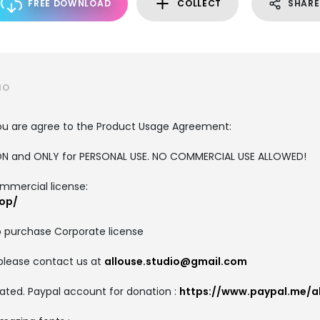
FREE DOWNLOAD
COLLECT
SHARE
IO
, you are agree to the Product Usage Agreement:
RSION and ONLY for PERSONAL USE. NO COMMERCIAL USE ALLOWED!
ommercial license:
hop/
o purchase Corporate license
 please contact us at
allouse.studio@gmail.com
ated. Paypal account for donation :
https://www.paypal.me/al