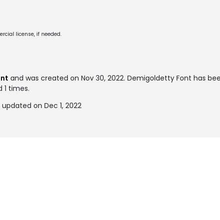
cial license, if needed.
ont
and was created on
Nov 30, 2022
. Demigoldetty Font has be
d 1 times.
 updated on Dec 1, 2022