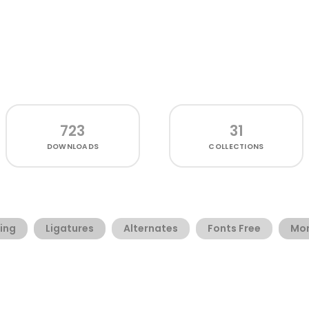
723
31
DOWNLOADS
COLLECTIONS
ing
Ligatures
Alternates
Fonts Free
Mon