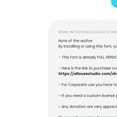
MORE INFO FROM ALLOUSE.STUD
Note of the author
By installing or using this font
- This font is already FULL VE
- Here is the link to purchase c
https://allousestudio.com/s
- For Corporate use you have t
- If you need a custom license
- Any donation are very appreci