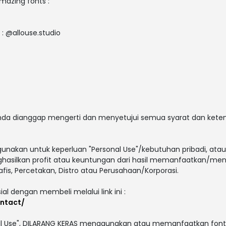
amazing fonts :
 : @allouse.studio
 anda dianggap mengerti dan menyetujui semua syarat dan ket
gunakan untuk keperluan "Personal Use"/kebutuhan pribadi, atau
enghasilkan profit atau keuntungan dari hasil memanfaatkan/men
afis, Percetakan, Distro atau Perusahaan/Korporasi.
ial dengan membeli melalui link ini :
ontact/
al Use", DILARANG KERAS menggunakan atau memanfaatkan font i