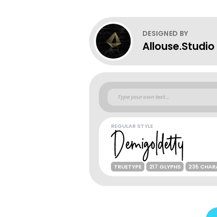
DESIGNED BY
Allouse.Studio
REGULAR STYLE
TRUETYPE
217 GLYPHS
235 CHAR