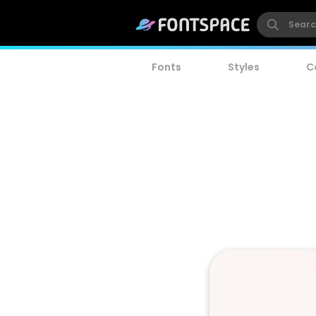
Fonts
Styles
C