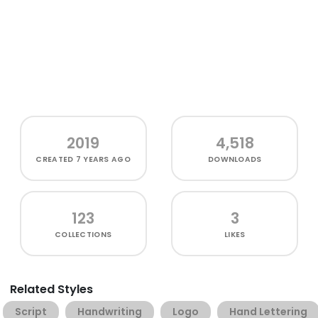
2019
4,518
CREATED
7 YEARS AGO
DOWNLOADS
123
3
COLLECTIONS
LIKES
Related Styles
Script
Handwriting
Logo
Hand Lettering