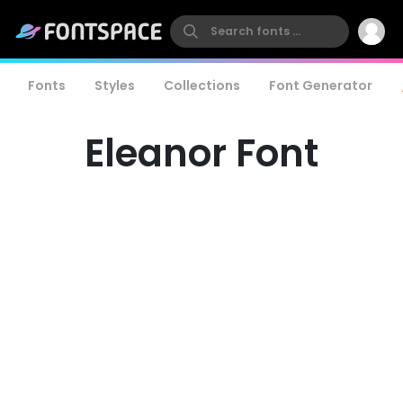
Fonts
Styles
Collections
Font Generator
Eleanor Font