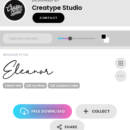
Creatype Studio
CONTACT
REGULAR STYLE
TRUETYPE
126 GLYPHS
129 CHARACTERS
FREE DOWNLOAD
COLLECT
SHARE