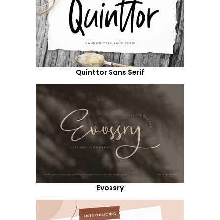
Quinttor Sans Serif
Evossry