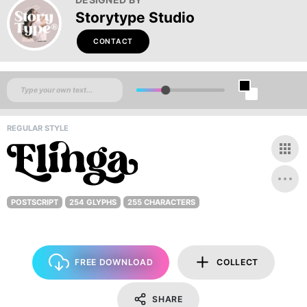
Storytype Studio
CONTACT
REGULAR STYLE
POSTSCRIPT
254 GLYPHS
255 CHARACTERS
FREE DOWNLOAD
COLLECT
SHARE