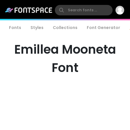
Fonts
Styles
Collections
Font Generator
Emillea Mooneta
Font