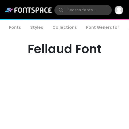
Fonts
Styles
Collections
Font Generator
Fellaud Font