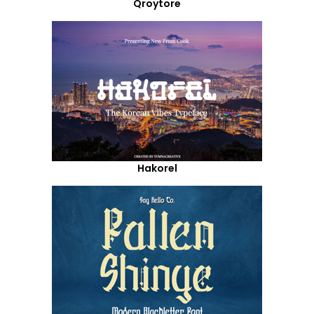
Qroytore
Hakorel