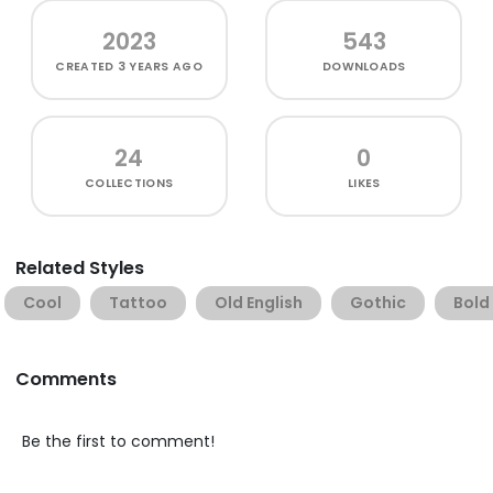
2023
543
CREATED
3 YEARS AGO
DOWNLOADS
24
0
COLLECTIONS
LIKES
Related Styles
Cool
Tattoo
Old English
Gothic
Bold
Comments
Be the first to comment!