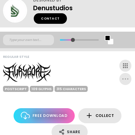
Denustudios
CONTACT
REGULAR STYLE
POSTSCRIPT
109 GLYPHS
315 CHARACTERS
FREE DOWNLOAD
COLLECT
SHARE