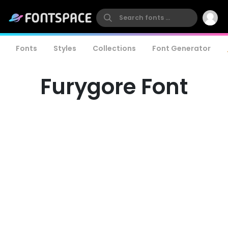
Fonts
Styles
Collections
Font Generator
Furygore Font