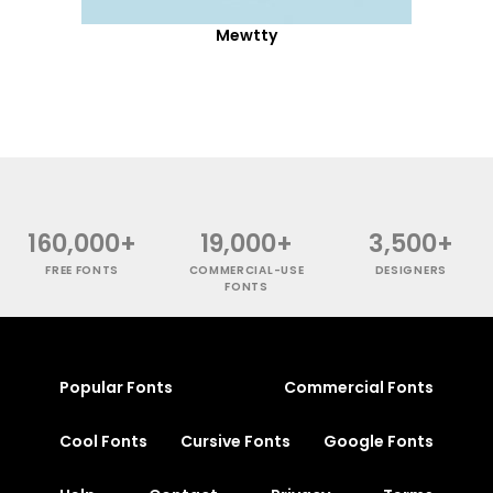
Mewtty
160,000+
19,000+
3,500+
FREE FONTS
COMMERCIAL-USE
DESIGNERS
FONTS
Popular Fonts
Commercial Fonts
Cool Fonts
Cursive Fonts
Google Fonts