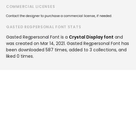
COMMERCIAL LICENSES
Contact the designer to purchase a commercial license, if needed.
GASTED REGPERSONAL FONT STATS
Gasted Regpersonal Font is a
Crystal Display font
and
was created on
Mar 14, 2021
. Gasted Regpersonal Font has
been downloaded 587 times, added to 3 collections, and
liked 0 times.