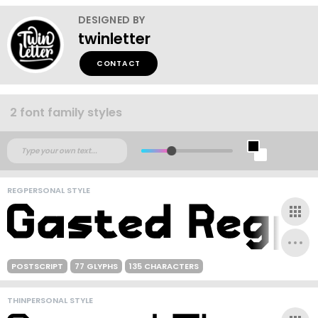
DESIGNED BY
twinletter
CONTACT
2 font family styles
REGPERSONAL STYLE
POSTSCRIPT
77 GLYPHS
135 CHARACTERS
THINPERSONAL STYLE