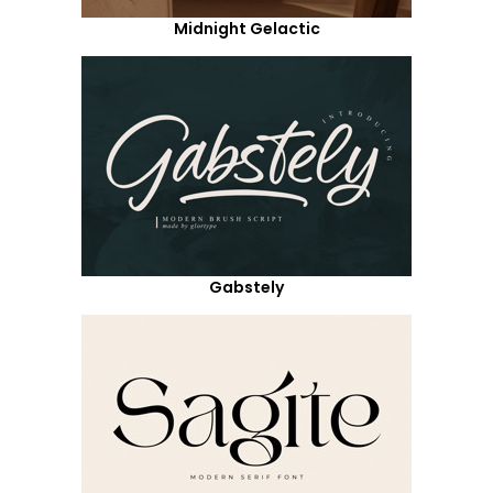
Midnight Gelactic
Gabstely