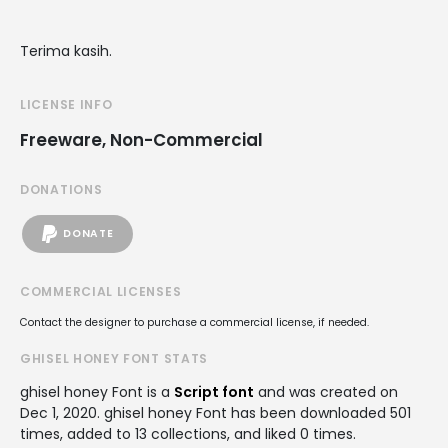
Terima kasih.
LICENSE INFO
Freeware, Non-Commercial
DONATIONS
DONATE
COMMERCIAL LICENSES
Contact the designer to purchase a commercial license, if needed.
GHISEL HONEY FONT STATS
ghisel honey Font is a
Script font
and was created on
Dec 1, 2020
. ghisel honey Font has been downloaded 501
times, added to 13 collections, and liked 0 times.