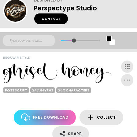
Perspectype Studio
CONTACT
REGULAR STYLE
POSTSCRIPT
247 GLYPHS
262 CHARACTERS
FREE DOWNLOAD
COLLECT
SHARE