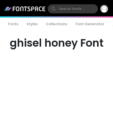
Fonts
Styles
Collections
Font Generator
ghisel honey Font