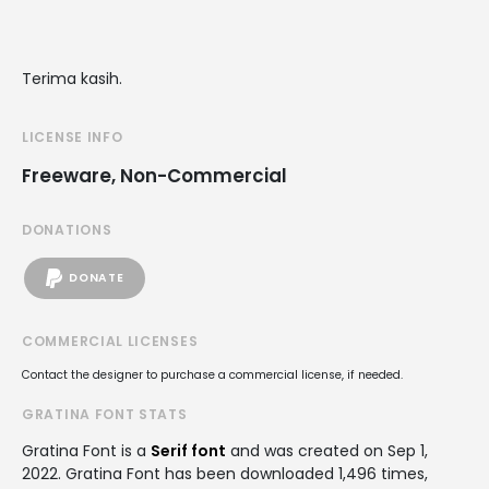
Terima kasih.
LICENSE INFO
Freeware, Non-Commercial
DONATIONS
DONATE
COMMERCIAL LICENSES
Contact the designer to purchase a commercial license, if needed.
GRATINA FONT STATS
Gratina Font is a
Serif font
and was created on
Sep 1,
2022
. Gratina Font has been downloaded 1,496 times,