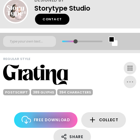
Storytype Studio
CONTACT
REGULAR STYLE
POSTSCRIPT
389 GLYPHS
394 CHARACTERS
FREE DOWNLOAD
COLLECT
SHARE