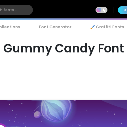
U
ollections
Font Generator
🖌️ Graffiti Fonts
Gummy Candy Font