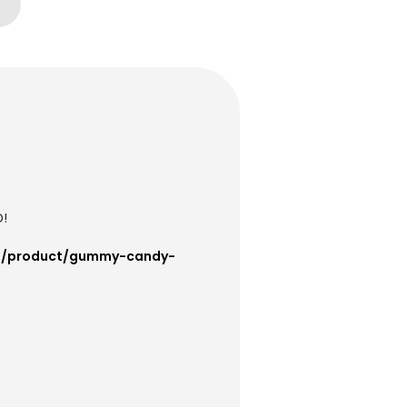
D!
net/product/gummy-candy-