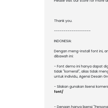
Please visit our store for more 
Thank you.
-------------------
INDONESIA:
Dengan meng-install font ini,
dibawah ini:
- Font demo ini hanya dapat di
tidak "komersil", alias tidak m
untuk individu, Agensi Desain Gr
- Silakan gunakan lisensi komers
font/
- Dengan hanya lisensi "Person