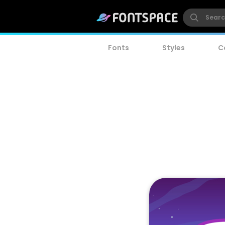
Fonts
Styles
C