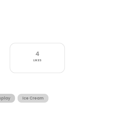
4
LIKES
splay
Ice Cream