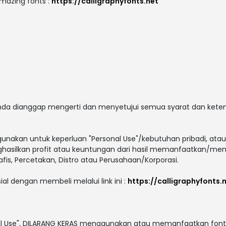
amazing fonts :
https://calligraphyfonts.net
 anda dianggap mengerti dan menyetujui semua syarat dan ket
gunakan untuk keperluan "Personal Use"/kebutuhan pribadi, atau
enghasilkan profit atau keuntungan dari hasil memanfaatkan/men
afis, Percetakan, Distro atau Perusahaan/Korporasi.
ial dengan membeli melalui link ini :
https://calligraphyfont
al Use", DILARANG KERAS menggunakan atau memanfaatkan font i