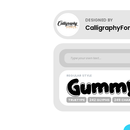
DESIGNED BY
CalligraphyFon
REGULAR STYLE
TRUETYPE
242 GLYPHS
249 CHA