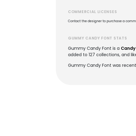
COMMERCIAL LICENSES
Contact the designer to purchase a commer
GUMMY CANDY FONT STATS
Gummy Candy Font is a
Candy 
added to 127 collections, and li
Gummy Candy Font was recently