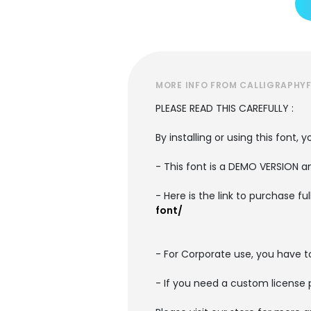
MORE INFO FROM CALLIGRAPHY
PLEASE READ THIS CAREFULLY :
By installing or using this font
- This font is a DEMO VERSION
- Here is the link to purchase f
font/
- For Corporate use, you have 
- If you need a custom license 