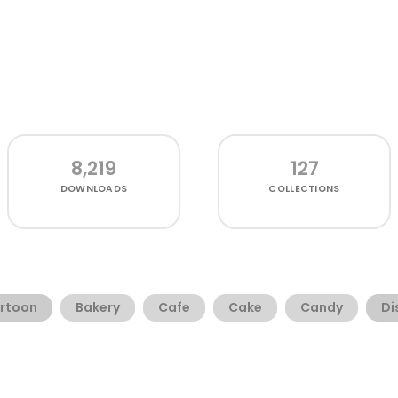
8,219
127
DOWNLOADS
COLLECTIONS
rtoon
Bakery
Cafe
Cake
Candy
Di