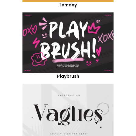
Lemony
Playbrush