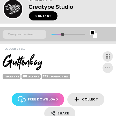
Creatype Studio
CONTACT
REGULAR STYLE
TRUETYPE
115 GLYPHS
173 CHARACTERS
FREE DOWNLOAD
COLLECT
SHARE