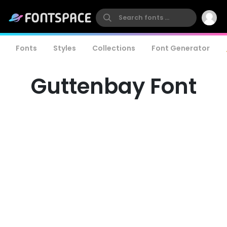
Fonts
Styles
Collections
Font Generator
Guttenbay Font