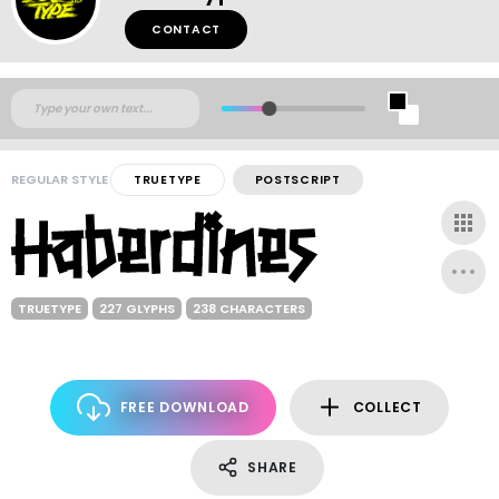
CONTACT
REGULAR STYLE
TRUETYPE
POSTSCRIPT
TRUETYPE
227 GLYPHS
238 CHARACTERS
FREE DOWNLOAD
COLLECT
SHARE