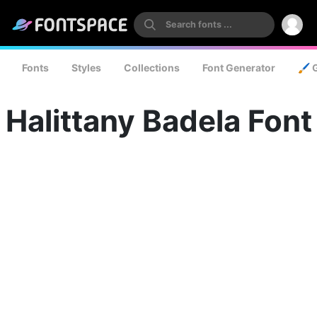
Fonts
Styles
Collections
Font Generator
🖌️ 
Halittany Badela Font