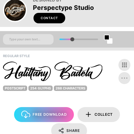
Perspectype Studio
CONTACT
REGULAR STYLE
POSTSCRIPT
254 GLYPHS
268 CHARACTERS
FREE DOWNLOAD
COLLECT
SHARE