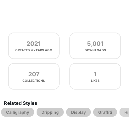
2021
5,001
CREATED
4 YEARS AGO
DOWNLOADS
207
1
COLLECTIONS
LIKES
Related Styles
Calligraphy
Dripping
Display
Graffiti
Hi