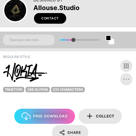
Allouse.Studio
CONTACT
REGULAR STYLE
TRUETYPE
268 GLYPHS
274 CHARACTERS
FREE DOWNLOAD
COLLECT
SHARE