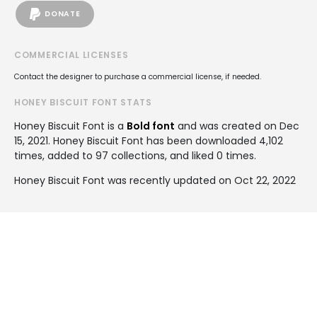
DONATE
COMMERCIAL LICENSES
Contact the designer to purchase a commercial license, if needed.
HONEY BISCUIT FONT STATS
Honey Biscuit Font is a
Bold font
and was created on
Dec
15, 2021
. Honey Biscuit Font has been downloaded 4,102
times, added to 97 collections, and liked 0 times.
Honey Biscuit Font was recently updated on Oct 22, 2022