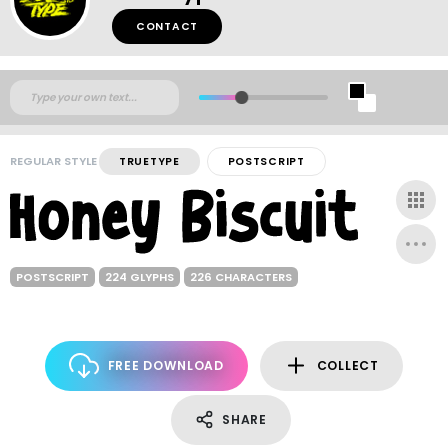
CONTACT
REGULAR STYLE
TRUETYPE
POSTSCRIPT
POSTSCRIPT
224 GLYPHS
226 CHARACTERS
FREE DOWNLOAD
COLLECT
SHARE