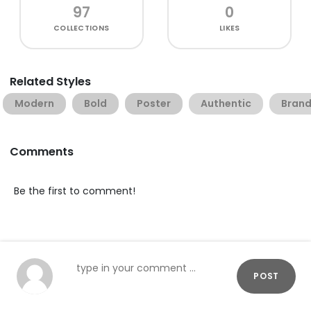
97
0
COLLECTIONS
LIKES
Related Styles
Modern
Bold
Poster
Authentic
Brand
Comments
Be the first to comment!
POST