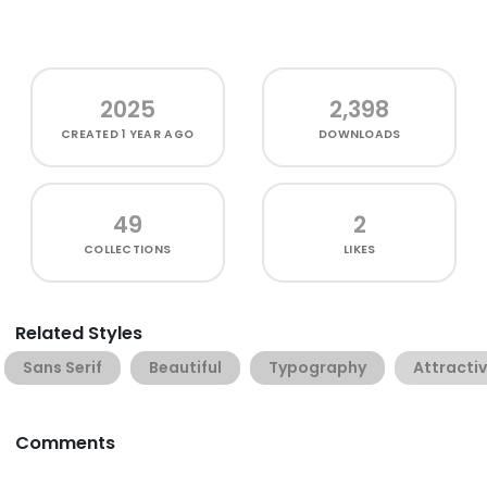
2025
2,398
CREATED
1 YEAR AGO
DOWNLOADS
49
2
COLLECTIONS
LIKES
Related Styles
Sans Serif
Beautiful
Typography
Attracti
Comments