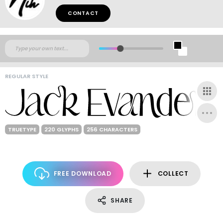
CONTACT
REGULAR STYLE
TRUETYPE
220 GLYPHS
256 CHARACTERS
FREE DOWNLOAD
COLLECT
SHARE