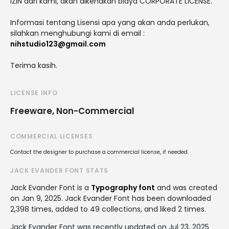
IZIN dari kami, akan dikenakan biaya CORPORATE LICENSE.
Informasi tentang Lisensi apa yang akan anda perlukan,
silahkan menghubungi kami di email :
nihstudio123@gmail.com
Terima kasih.
LICENSE INFO
Freeware, Non-Commercial
COMMERCIAL LICENSES
Contact the designer to purchase a commercial license, if needed.
JACK EVANDER FONT STATS
Jack Evander Font is a
Typography font
and was created
on
Jan 9, 2025
. Jack Evander Font has been downloaded
2,398 times, added to 49 collections, and liked 2 times.
Jack Evander Font was recently updated on Jul 23, 2025