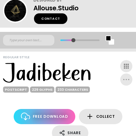
Allouse.Studio
CONTACT
REGULAR STYLE
POSTSCRIPT
229 GLYPHS
233 CHARACTERS
FREE DOWNLOAD
COLLECT
SHARE