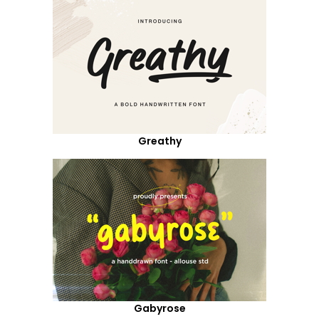
Greathy
Gabyrose