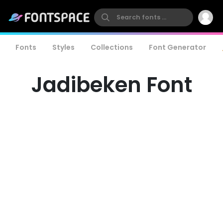
Fonts
Styles
Collections
Font Generator
Jadibeken Font