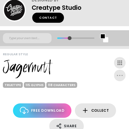
Creatype Studio
CONTACT
REGULAR STYLE
TRUETYPE
115 GLYPHS
118 CHARACTERS
FREE DOWNLOAD
COLLECT
SHARE