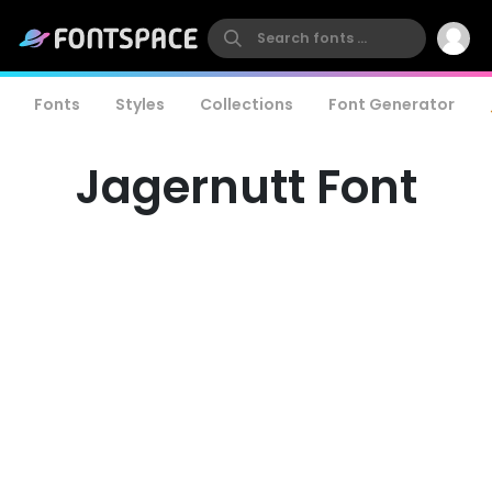
Fonts
Styles
Collections
Font Generator
Jagernutt Font