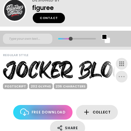
figuree
CONTACT
REGULAR STYLE
POSTSCRIPT
202 GLYPHS
236 CHARACTERS
FREE DOWNLOAD
COLLECT
SHARE