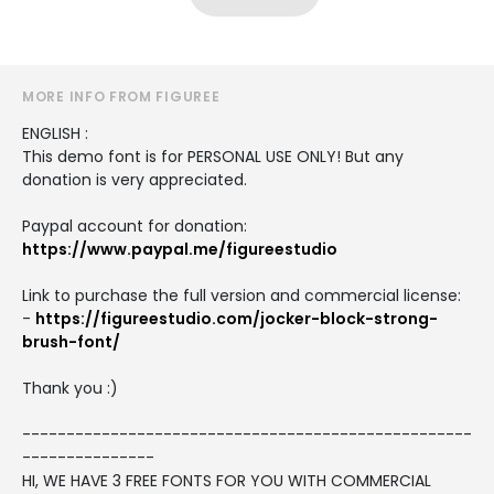
MORE INFO FROM FIGUREE
ENGLISH :
This demo font is for PERSONAL USE ONLY! But any
donation is very appreciated.
Paypal account for donation:
https://www.paypal.me/figureestudio
Link to purchase the full version and commercial license:
-
https://figureestudio.com/jocker-block-strong-
brush-font/
Thank you :)
---------------------------------------------------
---------------
HI, WE HAVE 3 FREE FONTS FOR YOU WITH COMMERCIAL