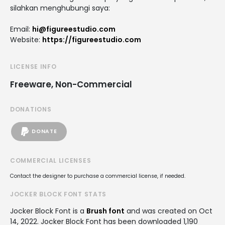
silahkan menghubungi saya:
Email:
hi@figureestudio.com
Website:
https://figureestudio.com
LICENSE INFO
Freeware, Non-Commercial
DONATIONS
DONATE
COMMERCIAL LICENSES
Contact the designer to purchase a commercial license, if needed.
JOCKER BLOCK FONT STATS
Jocker Block Font is a
Brush font
and was created on
Oct
14, 2022
. Jocker Block Font has been downloaded 1,190