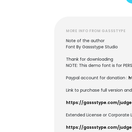
MORE INFO FROM GASSSTYPE
Note of the author
Font By Gassstype Studio
Thank for downloading
NOTE: This demo font is for PER
Paypal account for donation :
h
Link to purchase full version and
https://gassstype.com/judg
Extended License or Corporate L
https://gassstype.com/judg