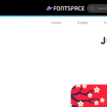
Fonts
Styles
C
J