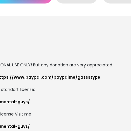
SONAL USE ONLY! But any donation are very appreciated.
ttps://www.paypal.com/paypalme/gassstype
 standart license:
emental-guys/
icense Visit me
emental-guys/