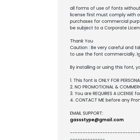
all forms of use of fonts withou
license first must comply with 
purchases for commercial purpo
be subject to a Corporate Licen
Thank You
Caution : Be very careful and t
to use the font commercially. I
By installing or using this font
1. This font is ONLY FOR PERSONA
2. NO PROMOTIONAL & COMMERC
3. You are REQUIRES A LICENSE f
4. CONTACT ME before any Pro
EMAIL SUPPORT:
gassstype@gmail.com
----------------------------
--------------