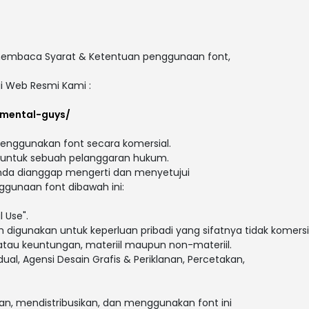
embaca Syarat & Ketentuan penggunaan font,
gi Web Resmi Kami :
emental-guys/
ggunakan font secara komersial.
 untuk sebuah pelanggaran hukum.
anda dianggap mengerti dan menyetujui
gunaan font dibawah ini:
l Use".
h digunakan untuk keperluan pribadi yang sifatnya tidak komersil
 atau keuntungan, materiil maupun non-materiil.
dual, Agensi Desain Grafis & Periklanan, Percetakan,
n, mendistribusikan, dan menggunakan font ini