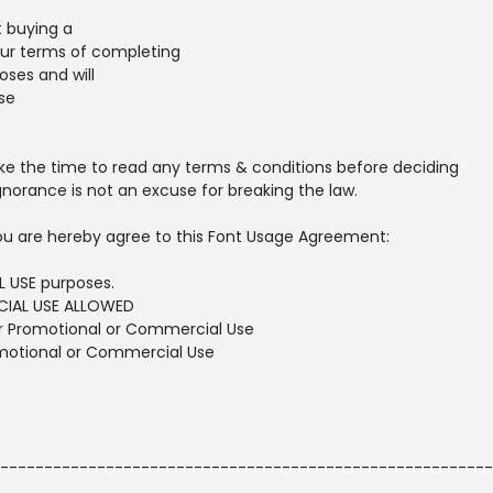
t buying a
our terms of completing
ses and will
se
ake the time to read any terms & conditions before deciding
gnorance is not an excuse for breaking the law.
, you are hereby agree to this Font Usage Agreement:
L USE purposes.
IAL USE ALLOWED
or Promotional or Commercial Use
motional or Commercial Use
--------------------------------------------------------