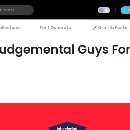
U
ollections
Font Generator
🖌️ Graffiti Fonts
udgemental Guys Fo