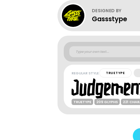
DESIGNED BY
Gassstype
REGULAR STYLE
TRUETYPE
TRUETYPE
209 GLYPHS
221 CHA