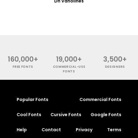
Dh Vanolines
160,000+
19,000+
3,500+
FREE FONTS
COMMERCIAL-USE
DESIGNERS
FONTS
Popular Fonts
Commercial Fonts
Cool Fonts
Cursive Fonts
Google Fonts
Help
Contact
Privacy
Terms